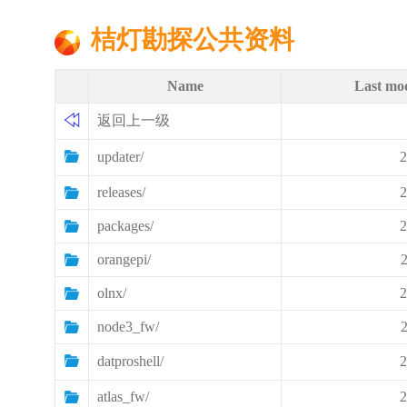
桔灯勘探公共资料
Name
Last mod
返回上一级
updater/
2
releases/
2
packages/
2
orangepi/
olnx/
2
node3_fw/
datproshell/
2
atlas_fw/
2